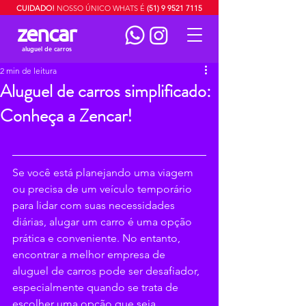
CUIDADO!
NOSSO ÚNICO WHATS É
(51) 9 9521 7115
zencar
aluguel de carros
2 min de leitura
Aluguel de carros simplificado:
Conheça a Zencar!
Se você está planejando uma viagem 
ou precisa de um veículo temporário 
para lidar com suas necessidades 
diárias, alugar um carro é uma opção 
prática e conveniente. No entanto, 
encontrar a melhor empresa de 
aluguel de carros pode ser desafiador, 
especialmente quando se trata de 
escolher uma opção que seja 