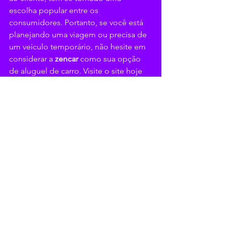
escolha popular entre os 
consumidores. Portanto, se você está 
planejando uma viagem ou precisa de 
um veículo temporário, não hesite em 
considerar a 
zencar 
como sua opção 
de aluguel de carro. Visite o site hoje 
mesmo e experimente uma maneira 
mais simples de alugar um veículo!
Ver tudo
Posts recentes