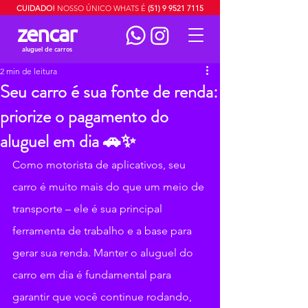
CUIDADO!
NOSSO ÚNICO WHATS É
(51) 9 9521 7115
zencar
aluguel de carros
2 min de leitura
Seu carro é sua fonte de renda:
priorize o pagamento do
aluguel em dia 🚗✨
Como motorista de aplicativos, seu 
carro é muito mais do que um meio de 
transporte – ele é sua principal 
ferramenta de trabalho e a base para 
gerar sua renda. Manter o aluguel do 
carro em dia é fundamental para 
garantir que você continue rodando, 