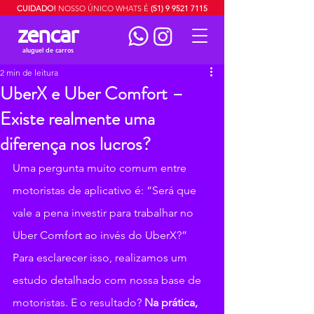
CUIDADO!
NOSSO ÚNICO WHATS É
(51) 9 9521 7115
zencar
aluguel de carros
2 min de leitura
UberX e Uber Comfort –
Existe realmente uma
diferença nos lucros?
Uma pergunta muito comum entre 
motoristas de aplicativo é: “Será que 
vale a pena investir para trabalhar no 
Uber Comfort ao invés do UberX?” 
Para esclarecer isso, realizamos um 
estudo detalhado com nossa base de 
motoristas. E o resultado? 
Na prática, 