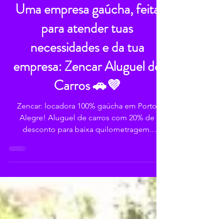
2 min de leitura
Uma empresa gaúcha, feita
para atender tuas
necessidades e da tua
empresa: Zencar Aluguel de
Carros 🚗💜
Zencar: locadora 100% gaúcha em Porto
Alegre! Aluguel de carros com 20% de
desconto para baixa quilometragem.
Escolhe local, escolhe Zencar