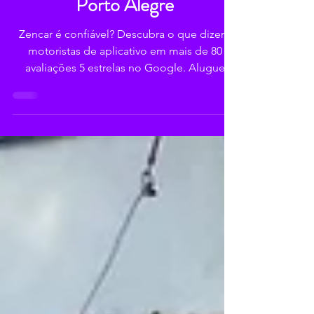
motoristas de aplicativo em
Porto Alegre
Zencar é confiável? Descubra o que dizem
motoristas de aplicativo em mais de 80
avaliações 5 estrelas no Google. Alugue
com segurança e atendimento humano.