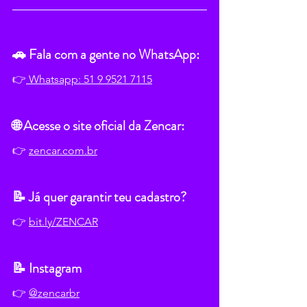
🚗 Fala com a gente no WhatsApp:
👉
 Whatsapp: 51 9 9521 7115
🌐 Acesse o site oficial da Zencar:
👉 
zencar.com.br
📝 Já quer garantir teu cadastro?
👉 
bit.ly/ZENCAR
📝 Instagram
👉 
@zencarbr