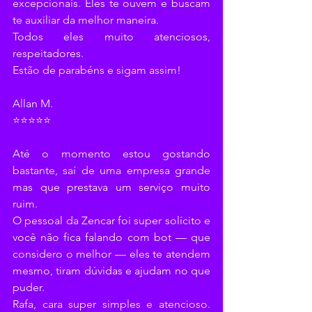
excepcionais. Eles te ouvem e buscam 
te auxiliar da melhor maneira.
Todos eles muito atenciosos, 
respeitadores.
Estão de parabéns e sigam assim!
Allan M.
⭐⭐⭐⭐⭐
Até o momento estou gostando 
bastante, saí de uma empresa grande 
mas que prestava um serviço muito 
ruim.
O pessoal da Zencar foi super solícito e 
você não fica falando com bot — que 
considero o melhor — eles te atendem 
mesmo, tiram dúvidas e ajudam no que 
puder.
Rafa, cara super simples e atencioso. 