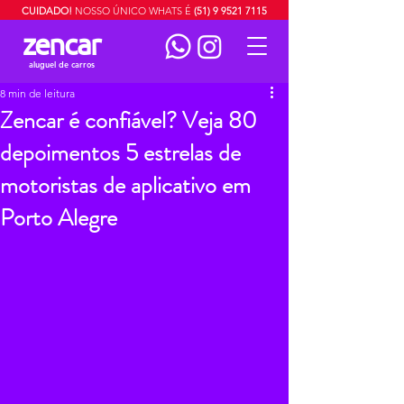
CUIDADO!
NOSSO ÚNICO WHATS É
(51) 9 9521 7115
zencar
aluguel de carros
8 min de leitura
Zencar é confiável? Veja 80
depoimentos 5 estrelas de
motoristas de aplicativo em
Porto Alegre