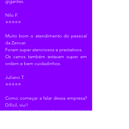
gigantes.
Nilo F.
⭐⭐⭐⭐⭐
Muito bom o atendimento do pessoal 
da Zencar.
Foram super atenciosos e prestativos.
Os carros também estavam super em 
ordem e bem cuidadinhos.
Juliano T.
⭐⭐⭐⭐⭐
Como começar a falar dessa empresa? 
Difícil, viu!!
Logo de cara já se pode ter uma ótima 
impressão deles, com o tempo isso só 
se mostra ser a mais pura verdade.