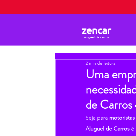
zencar
aluguel de carros
2 min de leitura
Uma empres
necessidad
de Carros
Seja para 
motoristas 
Aluguel de Carros
 é