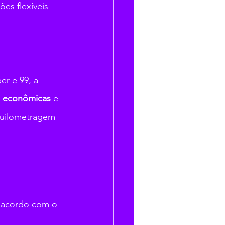
es flexíveis 
r e 99, a 
s econômicas
 e 
quilometragem 
 acordo com o 