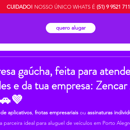
CUIDADO!
NOSSO ÚNICO WHATS É
(51) 9 9521 71
quero alugar
a gaúcha, feita para atende
es e da tua empresa: Zencar
 🚗💜
de aplicativos
, 
frotas empresariais
 ou 
assinaturas individ
 a parceira ideal para aluguel de veículos em Porto Ale