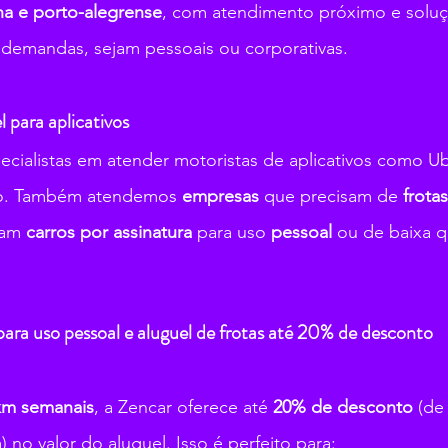
a e porto-alegrense
, com atendimento próximo e soluçõ
 demandas, sejam pessoais ou corporativas.
 para aplicativos
ialistas em atender motoristas de aplicativos como Ube
so. Também atendemos 
empresas 
que precisam de 
frota
am 
carros por assinatura
 para uso 
pessoal 
ou de baixa 
para uso pessoal e aluguel de frotas até 20% de desconto
km semanais
, a Zencar oferece até 
20% de desconto
 (de
 no valor do aluguel. Isso é perfeito para: