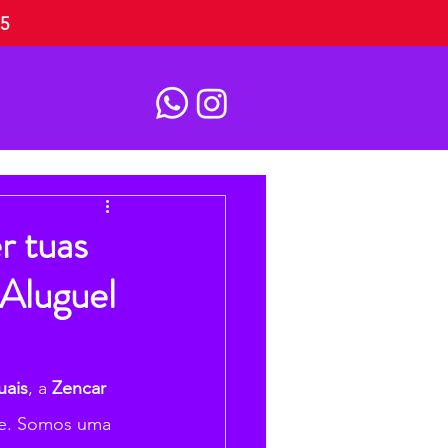
15
r tuas
 Aluguel
uais
, a 
Zencar 
gre. Somos uma 