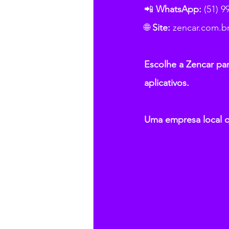
📲 
WhatsApp:
 (51) 
🌐 
Site:
zencar.com.b
Escolhe a Zencar par
aplicativos. 
Uma empresa local q