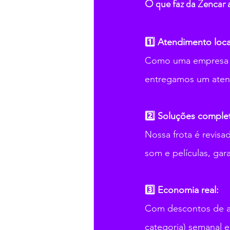
O que faz da Zencar 
1️⃣ Atendimento loca
Como uma empresa p
entregamos um atend
2️⃣ Soluções comple
Nossa frota é revisa
som e películas, gar
3️⃣ Economia real:
Com descontos de a
categoria) semanal e