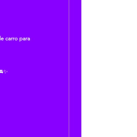
e carro para 
🚘✨