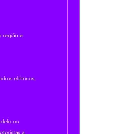
 região e 
dros elétricos, 
delo ou 
toristas a 