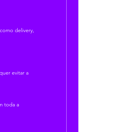
como delivery, 
uer evitar a 
m toda a 